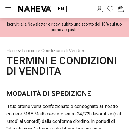
EN
IT
Iscriviti alla Newsletter e ricevi subito uno sconto del 10% sul tuo
Spedizioni gratuite per ordini superiori a 100€
primo acquisto!
Home
>
Termini e Condizioni di Vendita
TERMINI E CONDIZIONI
DI VENDITA
MODALITÀ DI SPEDIZIONE
Il tuo ordine verrà confezionato e consegnato al nostro
corriere MBE Mailboxes etc. entro 24/72h lavorative (dal
lunedì al venerdì) dalla conferma d’ordine. In periodi di
“alta stagione” i tempi potrebbero leggermente