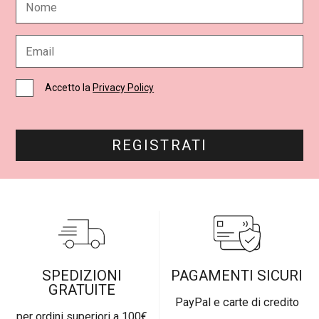
o
m
e
E
*
m
a
i
C
Accetto la
Privacy Policy
l
a
*
s
e
l
REGISTRATI
l
e
d
i
S
p
u
n
t
a
SPEDIZIONI
PAGAMENTI SICURI
*
GRATUITE
PayPal e carte di credito
per ordini superiori a 100€