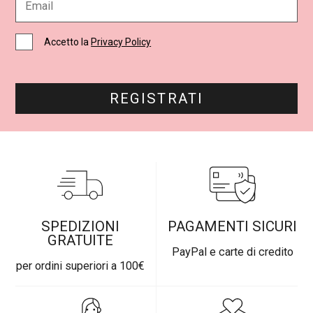
*
m
a
i
C
Accetto la
Privacy Policy
l
a
*
s
e
l
REGISTRATI
l
e
d
i
S
p
u
n
t
a
SPEDIZIONI
PAGAMENTI SICURI
*
GRATUITE
PayPal e carte di credito
per ordini superiori a 100€