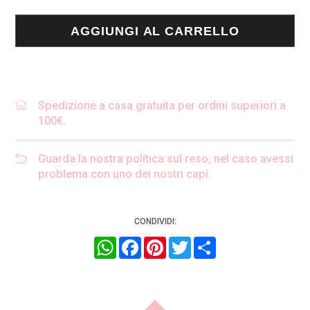
Jeans
balloon
F32397
AGGIUNGI AL CARRELLO
quantità
Spedizione a casa gratuita per ordini superiori a
100€.
Guarda la nostra politica sul reso, nel caso avessi
problema con uno dei nostri capi.
CONDIVIDI:
WhatsApp
Facebook
Pinterest
Twitter
Condividi