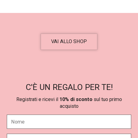
VAI ALLO SHOP
C'È UN REGALO PER TE!
Registrati e ricevi il
10% di sconto
sul tuo primo
acquisto
N
o
m
e
E