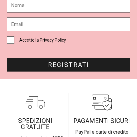
N
o
m
e
E
*
m
a
i
C
Accetto la
Privacy Policy
l
a
*
s
e
l
REGISTRATI
l
e
d
i
S
p
u
n
t
a
SPEDIZIONI
PAGAMENTI SICURI
*
GRATUITE
PayPal e carte di credito