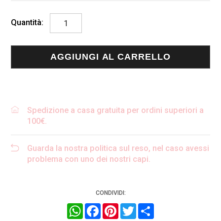
Cintura
in
pelle
AGGIUNGI AL CARRELLO
ESCT0093SCAMOSCIATO
quantità
Spedizione a casa gratuita per ordini superiori a
100€.
Guarda la nostra politica sul reso, nel caso avessi
problema con uno dei nostri capi.
CONDIVIDI:
WhatsApp
Facebook
Pinterest
Twitter
Condividi