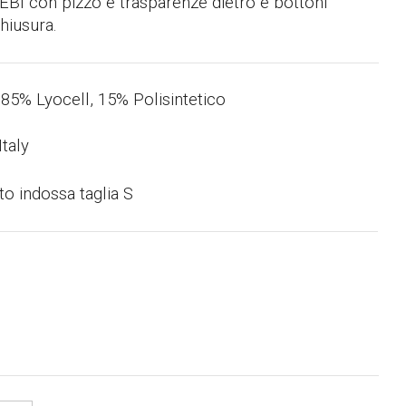
BI con pizzo e trasparenze dietro e bottoni
chiusura.
e
z
z
85% Lyocell, 15% Polisintetico
o
taly
a
to indossa taglia S
t
t
u
a
l
e