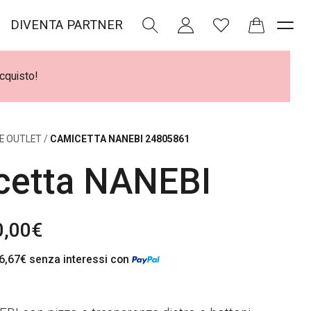
DIVENTA PARTNER
acquisto!
E OUTLET
/
CAMICETTA NANEBI 24805861
cetta NANEBI
I
0,00
€
l
6,67
€
senza interessi con
p
r