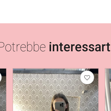
.
Potrebbe
interessart