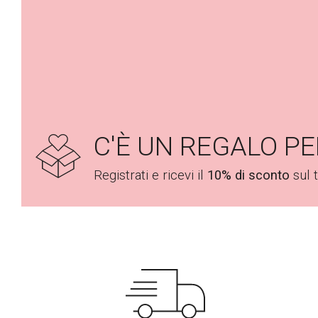
,
0
0
€
.
C'È UN REGALO PE
Registrati e ricevi il
10% di sconto
sul 