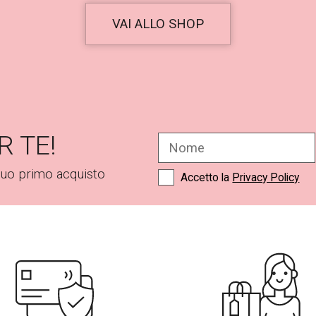
0
VAI ALLO SHOP
0
€
.
R TE!
N
o
m
tuo primo acquisto
C
Accetto la
Privacy Policy
e
a
*
s
e
l
l
e
d
i
S