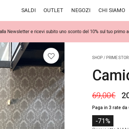
SALDI
OUTLET
NEGOZI
CHI SIAMO
i alla Newsletter e ricevi subito uno sconto del 10% sul tuo primo 
Spedizioni gratuite per ordini superiori a 100€
SHOP
/
PRIME STOR
Cami
I
69,00
€
2
l
Paga in 3 rate da
p
-71%
r