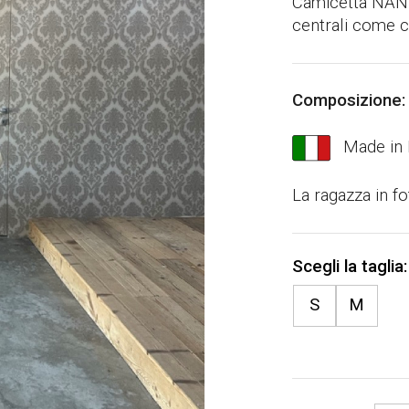
Camicetta NANE
centrali come 
e
z
z
Composizione:
o
Made in I
o
La ragazza in fo
r
i
g
i
S
M
n
a