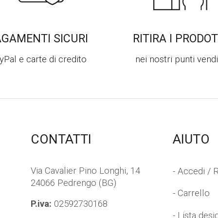
p
u
n
t
AGAMENTI SICURI
RITIRA I PRODOT
a
*
yPal e carte di credito
nei nostri punti vendi
CONTATTI
AIUTO
Via Cavalier Pino Longhi, 14
- Accedi / R
24066 Pedrengo (BG)
- Carrello
P.iva:
02592730168
- Lista desi