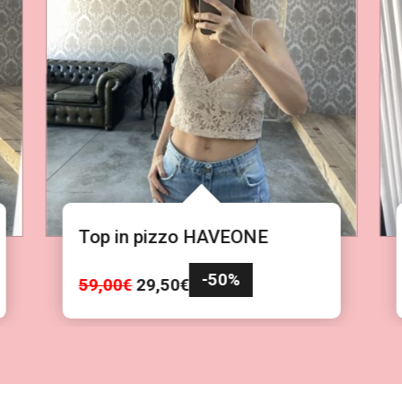
Top in pizzo HAVEONE
-50%
I
I
59,00
€
29,50
€
l
l
p
p
r
r
e
e
z
z