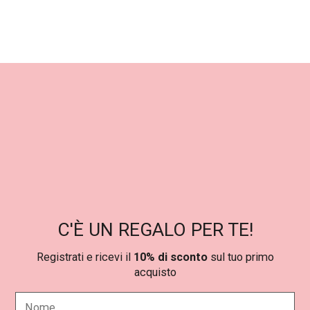
,
.
9
0
€
.
C'È UN REGALO PER TE!
Registrati e ricevi il
10% di sconto
sul tuo primo
acquisto
N
o