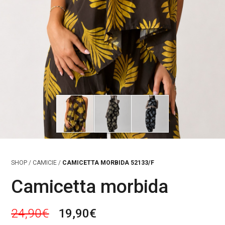
SHOP
/
CAMICIE
/
CAMICETTA MORBIDA 52133/F
Camicetta morbida
I
I
24,90
€
19,90
€