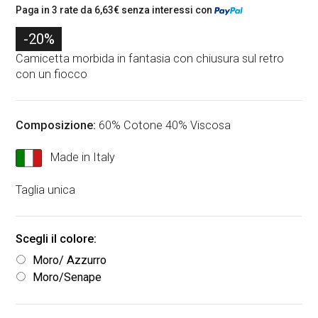
l
l
Paga in 3 rate da
6,63
€
senza interessi con
p
p
-20%
r
r
Camicetta morbida in fantasia con chiusura sul retro
con un fiocco
e
e
z
z
z
z
Composizione:
60% Cotone 40% Viscosa
o
o
Made in Italy
o
a
Taglia unica
r
t
i
t
g
u
Moro/ Azzurro
i
a
Moro/Senape
n
l