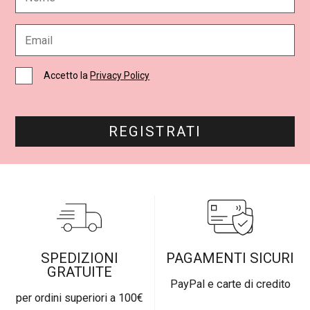
m
e
E
*
m
a
i
C
Accetto la
Privacy Policy
l
a
*
s
e
l
REGISTRATI
l
e
d
i
S
p
u
n
t
a
SPEDIZIONI
PAGAMENTI SICURI
*
GRATUITE
PayPal e carte di credito
per ordini superiori a 100€