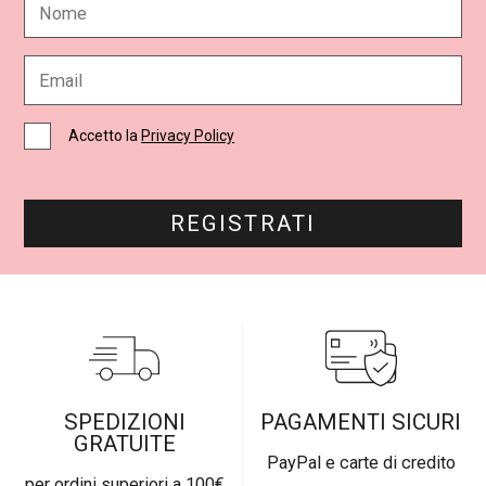
o
m
e
E
*
m
a
i
C
Accetto la
Privacy Policy
l
a
*
s
e
l
REGISTRATI
l
e
d
i
S
p
u
n
t
a
SPEDIZIONI
PAGAMENTI SICURI
*
GRATUITE
PayPal e carte di credito
per ordini superiori a 100€