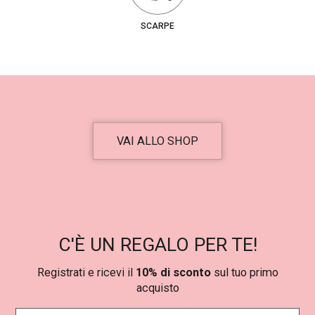
7
€
0
.
SCARPE
,
0
0
€
.
VAI ALLO SHOP
C'È UN REGALO PER TE!
Registrati e ricevi il
10% di sconto
sul tuo primo
acquisto
N