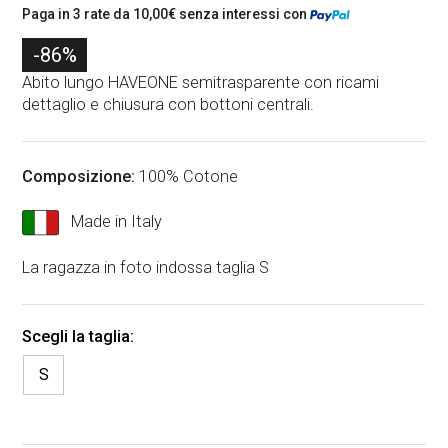
l
l
Paga in 3 rate da
10,00
€
senza interessi con
p
p
-86%
r
r
Abito lungo HAVEONE semitrasparente con ricami
dettaglio e chiusura con bottoni centrali.
e
e
z
z
z
z
Composizione:
100% Cotone
o
o
Made in Italy
o
a
La ragazza in foto indossa taglia S
r
t
i
t
g
u
S
i
a
n
l