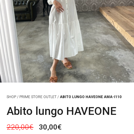
SHOP
/
PRIME STORE OUTLET
/
ABITO LUNGO HAVEONE AMA-I110
Abito lungo HAVEONE
I
I
220,00
€
30,00
€