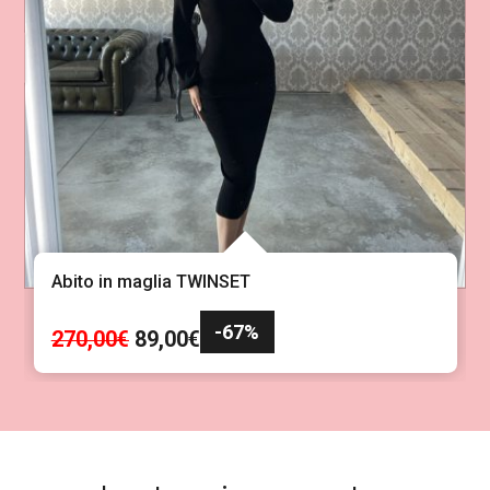
Abito in maglia TWINSET
-67%
I
I
270,00
€
89,00
€
l
l
p
p
r
r
e
e
z
z