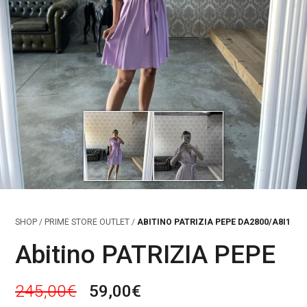
SHOP
/
PRIME STORE OUTLET
/
ABITINO PATRIZIA PEPE DA2800/A8I1
Abitino PATRIZIA PEPE
I
I
245,00
€
59,00
€