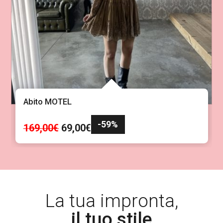
Abito MOTEL
-59%
I
I
169,00
€
69,00
€
l
l
p
p
r
r
e
e
z
z
La tua impronta,
z
z
il tuo stile
o
o