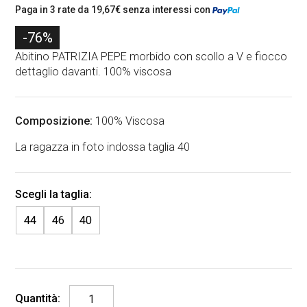
l
l
Paga in 3 rate da
19,67
€
senza interessi con
p
p
-76%
r
r
Abitino PATRIZIA PEPE morbido con scollo a V e fiocco
dettaglio davanti. 100% viscosa
e
e
z
z
z
z
Composizione:
100% Viscosa
o
o
La ragazza in foto indossa taglia 40
o
a
r
t
i
t
44
46
40
g
u
i
a
n
l