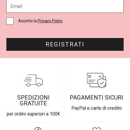
E
*
m
a
i
C
Accetto la
Privacy Policy
l
a
*
s
e
l
REGISTRATI
l
e
d
i
S
p
u
n
t
a
SPEDIZIONI
PAGAMENTI SICURI
*
GRATUITE
PayPal e carte di credito
per ordini superiori a 100€