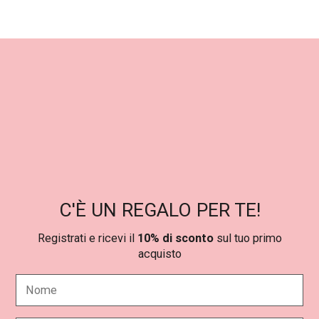
,
0
0
€
.
C'È UN REGALO PER TE!
Registrati e ricevi il
10% di sconto
sul tuo primo
acquisto
N
o
m
e