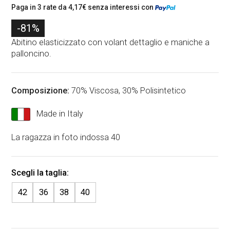
l
l
Paga in 3 rate da
4,17
€
senza interessi con
p
p
-81%
r
r
Abitino elasticizzato con volant dettaglio e maniche a
palloncino.
e
e
z
z
z
z
Composizione:
70% Viscosa, 30% Polisintetico
o
o
Made in Italy
o
a
La ragazza in foto indossa 40
r
t
i
t
g
u
42
36
38
40
i
a
n
l