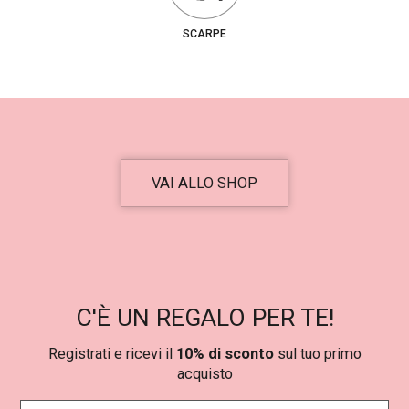
5
€
5
.
SCARPE
,
0
0
€
.
VAI ALLO SHOP
C'È UN REGALO PER TE!
Registrati e ricevi il
10% di sconto
sul tuo primo
acquisto
N