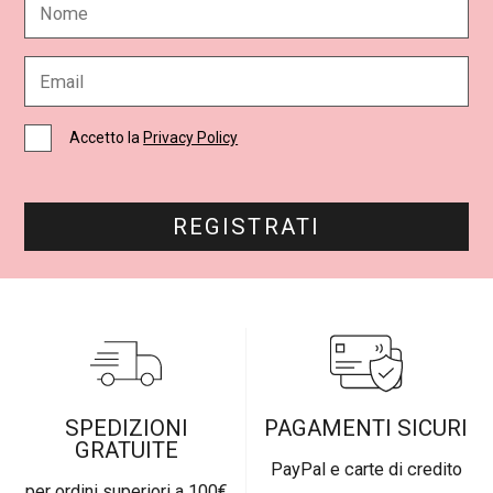
o
m
e
E
*
m
a
i
C
Accetto la
Privacy Policy
l
a
*
s
e
l
REGISTRATI
l
e
d
i
S
p
u
n
t
a
SPEDIZIONI
PAGAMENTI SICURI
*
GRATUITE
PayPal e carte di credito
per ordini superiori a 100€