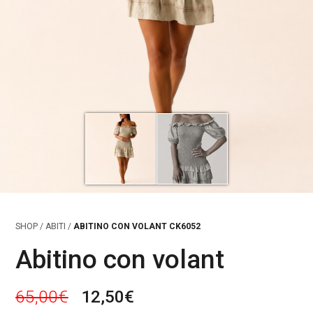
SHOP
/
ABITI
/
ABITINO CON VOLANT CK6052
Abitino con volant
I
I
65,00
€
12,50
€