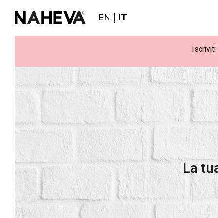
EN
IT
Iscrivit
La tu