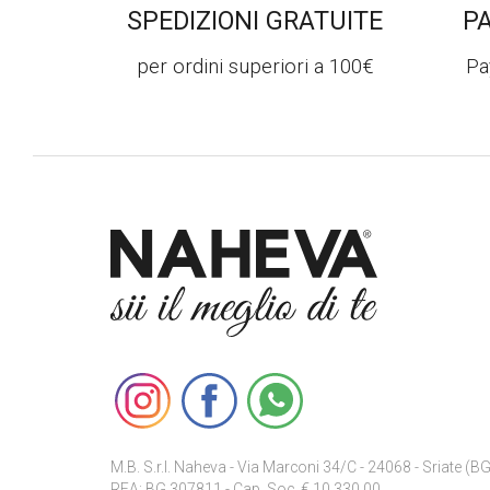
SPEDIZIONI GRATUITE
P
per ordini superiori a 100€
Pa
M.B. S.r.l. Naheva - Via Marconi 34/C - 24068 - Sriate (BG
REA: BG 307811 - Cap. Soc. € 10.330,00