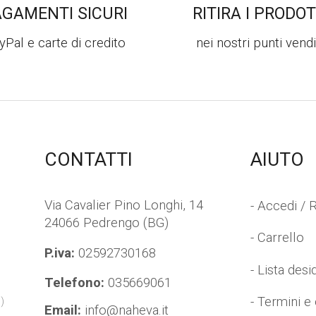
t
AGAMENTI SICURI
RITIRA I PRODOT
a
*
yPal e carte di credito
nei nostri punti vendi
CONTATTI
AIUTO
Via Cavalier Pino Longhi, 14
- Accedi / R
24066 Pedrengo (BG)
- Carrello
P.iva:
02592730168
- Lista desi
Telefono:
035669061
- Termini e
)
Email:
info@naheva.it